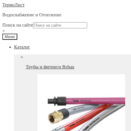
Перейти
Перейти
ТермоЛист
к
к
Водоснабжение и Отопление
навигации
содержимому
Поиск на сайте
×
Меню
Каталог
Трубы и фитинги Rehau