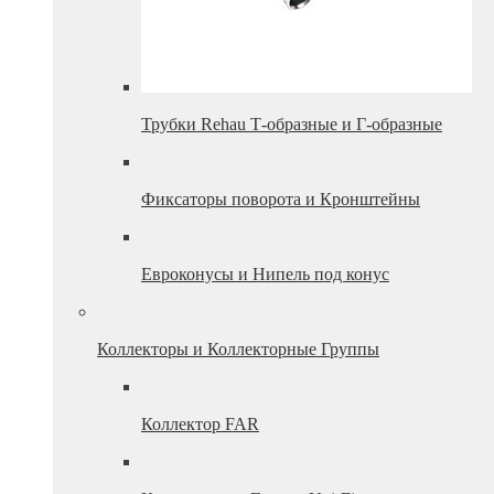
Трубки Rehau Т-образные и Г-образные
Фиксаторы поворота и Кронштейны
Евроконусы и Нипель под конус
Коллекторы и Коллекторные Группы
Коллектор FAR