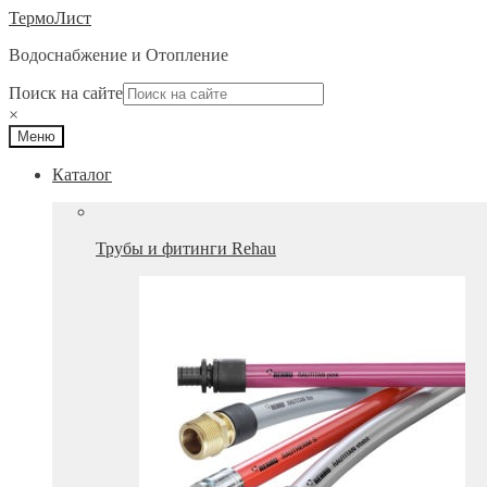
Перейти
Перейти
ТермоЛист
к
к
Водоснабжение и Отопление
навигации
содержимому
Поиск на сайте
×
Меню
Каталог
Трубы и фитинги Rehau