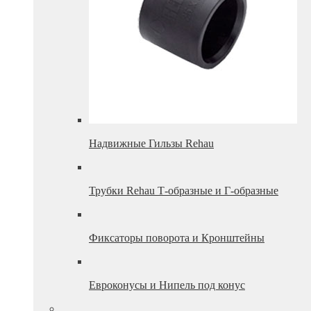
Надвижные Гильзы Rehau
Трубки Rehau Т-образные и Г-образные
Фиксаторы поворота и Кронштейны
Евроконусы и Нипель под конус